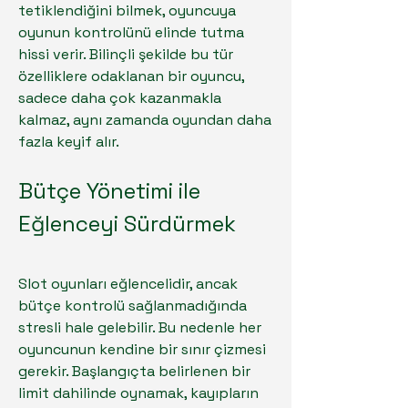
tetiklendiğini bilmek, oyuncuya 
oyunun kontrolünü elinde tutma 
hissi verir. Bilinçli şekilde bu tür 
özelliklere odaklanan bir oyuncu, 
sadece daha çok kazanmakla 
kalmaz, aynı zamanda oyundan daha 
fazla keyif alır.
Bütçe Yönetimi ile 
Eğlenceyi Sürdürmek
Slot oyunları eğlencelidir, ancak 
bütçe kontrolü sağlanmadığında 
stresli hale gelebilir. Bu nedenle her 
oyuncunun kendine bir sınır çizmesi 
gerekir. Başlangıçta belirlenen bir 
limit dahilinde oynamak, kayıpların 