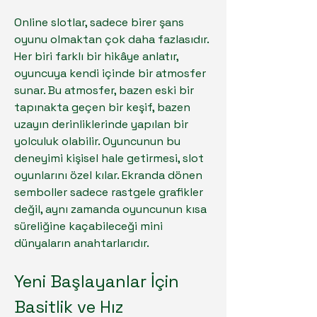
Online slotlar, sadece birer şans 
oyunu olmaktan çok daha fazlasıdır. 
Her biri farklı bir hikâye anlatır, 
oyuncuya kendi içinde bir atmosfer 
sunar. Bu atmosfer, bazen eski bir 
tapınakta geçen bir keşif, bazen 
uzayın derinliklerinde yapılan bir 
yolculuk olabilir. Oyuncunun bu 
deneyimi kişisel hale getirmesi, slot 
oyunlarını özel kılar. Ekranda dönen 
semboller sadece rastgele grafikler 
değil, aynı zamanda oyuncunun kısa 
süreliğine kaçabileceği mini 
dünyaların anahtarlarıdır.
Yeni Başlayanlar İçin 
Basitlik ve Hız