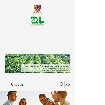
SKL Centre for Soybean
Reasearch, The Chinese University
of Hong Kong
Groups