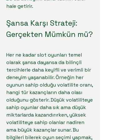
hale getirir.
Şansa Karşı Strateji: 
Gerçekten Mümkün mü?
Her ne kadar slot oyunları temel 
olarak şansa dayansa da bilinçli 
tercihlerle daha keyifli ve verimli bir 
deneyim yaşanabilir. Örneğin her 
oyunun sahip olduğu volatilite oranı, 
hangi tür kazançların daha olası 
olduğunu gösterir. Düşük volatiliteye 
sahip oyunlar daha sık ama düşük 
miktarlarda kazandırırken, yüksek 
volatiliteye sahip olanlar nadiren 
ama büyük kazançlar sunar. Bu 
bilgileri bilerek oyun seçimi yapmak, 