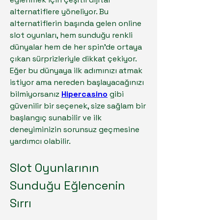
alternatiflere yöneliyor. Bu 
alternatiflerin başında gelen online 
slot oyunları, hem sunduğu renkli 
dünyalar hem de her spin’de ortaya 
çıkan sürprizleriyle dikkat çekiyor. 
Eğer bu dünyaya ilk adımınızı atmak 
istiyor ama nereden başlayacağınızı 
bilmiyorsanız 
Hipercasino
 gibi 
güvenilir bir seçenek, size sağlam bir 
başlangıç sunabilir ve ilk 
deneyiminizin sorunsuz geçmesine 
yardımcı olabilir.
Slot Oyunlarının 
Sunduğu Eğlencenin 
Sırrı