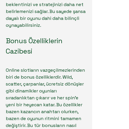
beklentinizi ve stratejinizi daha net 
belirlemenizi sağlar. Bu sayede şansa 
dayalı bir oyunu dahi daha bilinçli 
oynayabilirsiniz.
Bonus Özelliklerin 
Cazibesi
Online slotların vazgeçilmezlerinden 
biri de bonus özelliklerdir. Wild, 
scatter, çarpanlar, ücretsiz dönüşler 
gibi dinamikler oyunları 
sıradanlıktan çıkarır ve her spin’e 
yeni bir heyecan katar. Bu özellikler 
bazen kazancın anahtarı olurken, 
bazen de oyunun ritmini tamamen 
değiştirir. Bu tür bonusların nasıl 