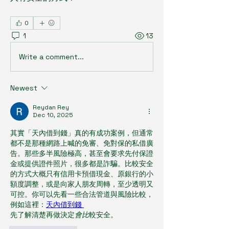
0
1
13
Write a comment...
Newest
Reydan Rey
Dec 10, 2025
其實「天內借到錢」真的有成功案例，但通常
都不是那種網路上喊的免審、免對保的私借廣
告。那些多半風險極高，甚至會要求先付保證
金或提供證件照片，很多都是詐騙。比較安全
的方式大概只有信用卡預借現金、原銀行的小
額度調整，或是向家人朋友周轉，至少透明又
可控。你可以先看一些合法管道與風險比較，
例如這裡：
天內借到錢 
先了解清楚再做決定
會比
較安全。