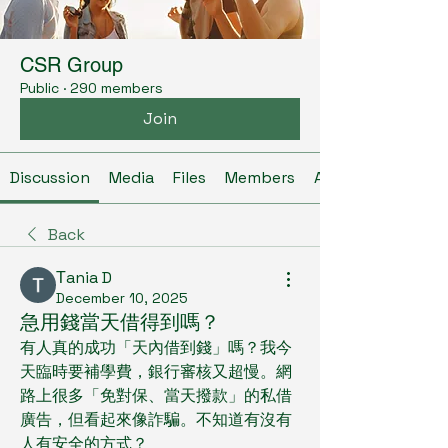
CSR Group
Public
·
290 members
Join
Discussion
Media
Files
Members
About
Back
Тania D
December 10, 2025
急用錢當天借得到嗎？
有人真的成功「天內借到錢」嗎？我今
天臨時要補學費，銀行審核又超慢。網
路上很多「免對保、當天撥款」的私借
廣告，但看起來像詐騙。不知道有沒有
人有安全的方式？