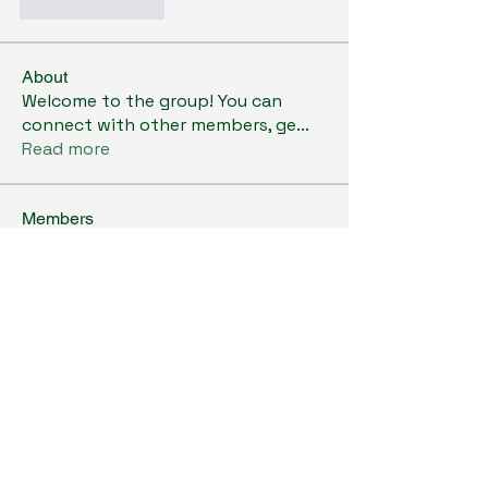
Like
Reply
About
Welcome to the group! You can
connect with other members, ge
...
Read more
Members
Kristi Williams
Follow
grumpy.harrier.jpaw
Follow
grumpy.harrier.jpaw
anis
Follow
Nancy Smith
Follow
Louise Lindquist
Follow
See All Members (290)