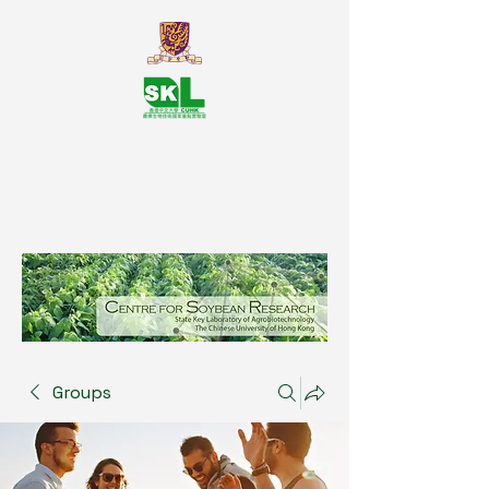
SKL Centre for Soybean
Reasearch, The Chinese University
of Hong Kong
Groups