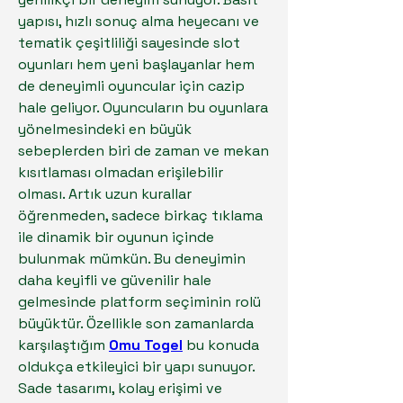
yapısı, hızlı sonuç alma heyecanı ve 
tematik çeşitliliği sayesinde slot 
oyunları hem yeni başlayanlar hem 
de deneyimli oyuncular için cazip 
hale geliyor. Oyuncuların bu oyunlara 
yönelmesindeki en büyük 
sebeplerden biri de zaman ve mekan 
kısıtlaması olmadan erişilebilir 
olması. Artık uzun kurallar 
öğrenmeden, sadece birkaç tıklama 
ile dinamik bir oyunun içinde 
bulunmak mümkün. Bu deneyimin 
daha keyifli ve güvenilir hale 
gelmesinde platform seçiminin rolü 
büyüktür. Özellikle son zamanlarda 
karşılaştığım 
Omu Togel
 bu konuda 
oldukça etkileyici bir yapı sunuyor. 
Sade tasarımı, kolay erişimi ve 