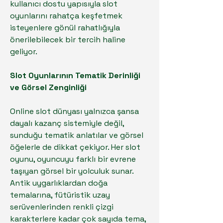
kullanıcı dostu yapısıyla slot 
oyunlarını rahatça keşfetmek 
isteyenlere gönül rahatlığıyla 
önerilebilecek bir tercih haline 
geliyor.
Slot Oyunlarının Tematik Derinliği 
ve Görsel Zenginliği
Online slot dünyası yalnızca şansa 
dayalı kazanç sistemiyle değil, 
sunduğu tematik anlatılar ve görsel 
öğelerle de dikkat çekiyor. Her slot 
oyunu, oyuncuyu farklı bir evrene 
taşıyan görsel bir yolculuk sunar. 
Antik uygarlıklardan doğa 
temalarına, fütüristik uzay 
serüvenlerinden renkli çizgi 
karakterlere kadar çok sayıda tema, 