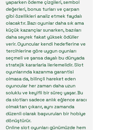
yaparken ödeme çizgileri, sembol 
değerleri, bonus turları ve çarpan 
gibi özellikleri analiz etmek faydalı 
olacaktır. Bazı oyunlar daha sık ama 
küçük kazançlar sunarken, bazıları 
daha seyrek fakat yüksek ödüller 
verir. Oyuncular kendi hedeflerine ve 
tercihlerine göre uygun oyunları 
seçmeli ve şansa dayalı bu dünyada 
stratejik kararlarla ilerlemelidir. Slot 
oyunlarında kazanma garantisi 
olmasa da, bilinçli hareket eden 
oyuncular her zaman daha uzun 
soluklu ve keyifli bir süreç yaşar. Bu 
da slotları sadece anlık eğlence aracı 
olmaktan çıkarır, aynı zamanda 
düzenli olarak başvurulan bir hobiye 
dönüştürür.
Online slot oyunları günümüzde hem 