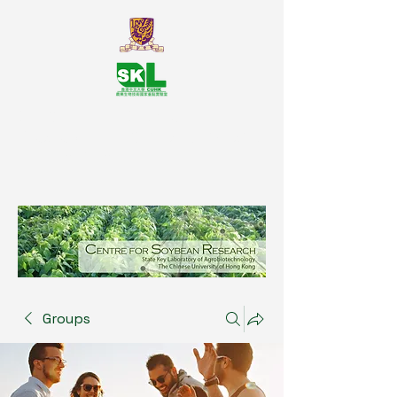
SKL Centre for Soybean
Reasearch, The Chinese University
of Hong Kong
Groups