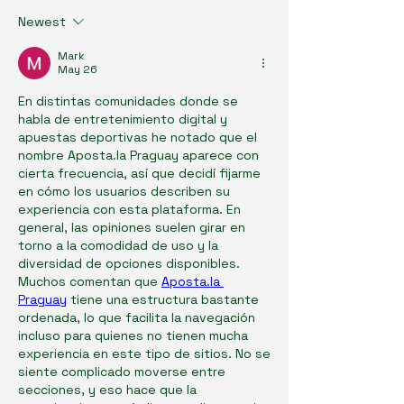
Newest
Mark
May 26
En distintas comunidades donde se 
habla de entretenimiento digital y 
apuestas deportivas he notado que el 
nombre Aposta.la Praguay aparece con 
cierta frecuencia, así que decidí fijarme 
en cómo los usuarios describen su 
experiencia con esta plataforma. En 
general, las opiniones suelen girar en 
torno a la comodidad de uso y la 
diversidad de opciones disponibles.
Muchos comentan que 
Aposta.la 
Praguay
 tiene una estructura bastante 
ordenada, lo que facilita la navegación 
incluso para quienes no tienen mucha 
experiencia en este tipo de sitios. No se 
siente complicado moverse entre 
secciones, y eso hace que la 