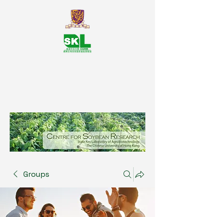
SKL Centre for Soybean
Reasearch, The Chinese University
of Hong Kong
Groups