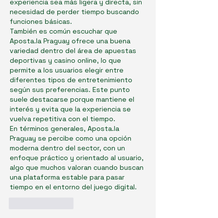
experiencia sea más ligera y directa, sin 
necesidad de perder tiempo buscando 
funciones básicas.
También es común escuchar que 
Aposta.la Praguay ofrece una buena 
variedad dentro del área de apuestas 
deportivas y casino online, lo que 
permite a los usuarios elegir entre 
diferentes tipos de entretenimiento 
según sus preferencias. Este punto 
suele destacarse porque mantiene el 
interés y evita que la experiencia se 
vuelva repetitiva con el tiempo.
En términos generales, Aposta.la 
Praguay se percibe como una opción 
moderna dentro del sector, con un 
enfoque práctico y orientado al usuario, 
algo que muchos valoran cuando buscan 
una plataforma estable para pasar 
tiempo en el entorno del juego digital.
Like
Reply